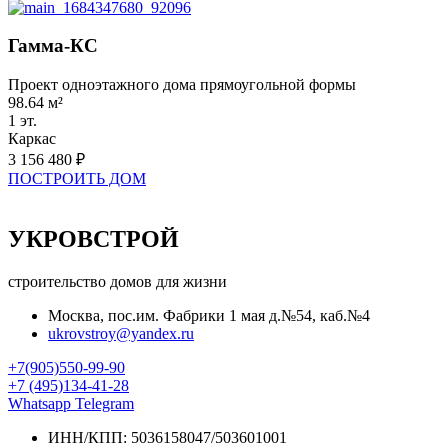
Гамма-КС
Проект одноэтажного дома прямоугольной формы
98.64 м²
1 эт.
Каркас
3 156 480 ₽
ПОСТРОИТЬ ДОМ
УКРОВСТРОЙ
строительство домов для жизни
Москва, пос.им. Фабрики 1 мая д.№54, каб.№4
ukrovstroy@yandex.ru
+7(905)550-99-90
+7 (495)134-41-28
Whatsapp
Telegram
ИНН/КПП: 5036158047/503601001