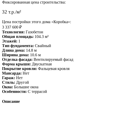
Фиксированная цена строительства:
32 т.р./м²
Цена постройки этого дома «Коробка»:
3 337 600 ₽
Технология:
Газобетон
Общая площадь:
104.3 м²
Этажей:
1
Тип фундамента:
Свайный
Длина дома:
14.8 м
Ширина дома:
10.6 м
Отделка фасада:
Вентилируемый фасад
Форма крыши:
Двускатная
Покрытие кровли:
Фальцевая кровля
Мансарда:
Нет
Гараж:
Нет
Стиль:
Другой
Окна:
Большие окна
Особенности:
С террасой
Описание