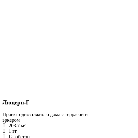
Люцерн-Г
Проект одноэтажного дома с террасой и
эркером
203.7 м²
1 эт.
Газобетон