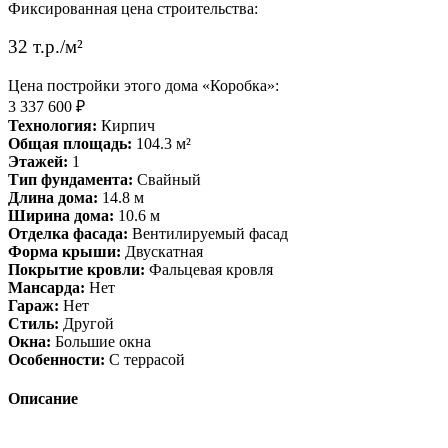
Фиксированная цена строительства:
32 т.р./м²
Цена постройки этого дома «Коробка»:
3 337 600 ₽
Технология:
Кирпич
Общая площадь:
104.3 м²
Этажей:
1
Тип фундамента:
Свайный
Длина дома:
14.8 м
Ширина дома:
10.6 м
Отделка фасада:
Вентилируемый фасад
Форма крыши:
Двускатная
Покрытие кровли:
Фальцевая кровля
Мансарда:
Нет
Гараж:
Нет
Стиль:
Другой
Окна:
Большие окна
Особенности:
С террасой
Описание