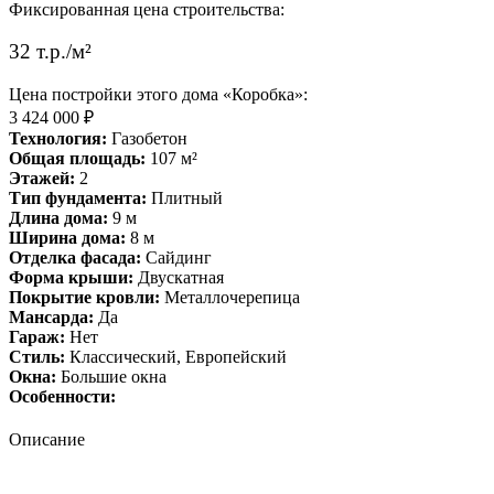
Фиксированная цена строительства:
32 т.р./м²
Цена постройки этого дома «Коробка»:
3 424 000 ₽
Технология:
Газобетон
Общая площадь:
107 м²
Этажей:
2
Тип фундамента:
Плитный
Длина дома:
9 м
Ширина дома:
8 м
Отделка фасада:
Сайдинг
Форма крыши:
Двускатная
Покрытие кровли:
Металлочерепица
Мансарда:
Да
Гараж:
Нет
Стиль:
Классический, Европейский
Окна:
Большие окна
Особенности:
Описание